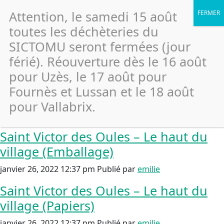
Archives
Attention, le samedi 15 août
Saint Victor des Oules – Local
toutes les déchèteries du
technique Mairie (Papiers)
SICTOMU seront fermées (jour
férié). Réouverture dès le 16 août
janvier 26, 2022 12:37 pm
Publié par
emilie
pour Uzès, le 17 août pour
Saint Victor des Oules – Local
Fournès et Lussan et le 18 août
technique Mairie (Verre)
pour Vallabrix.
janvier 26, 2022 12:37 pm
Publié par
emilie
Saint Victor des Oules – Le haut du
village (Emballage)
janvier 26, 2022 12:37 pm
Publié par
emilie
Saint Victor des Oules – Le haut du
village (Papiers)
janvier 26, 2022 12:37 pm
Publié par
emilie