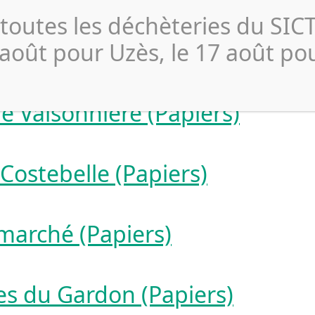
 toutes les déchèteries du SI
 la carrière Ferrua (Papiers)
 août pour Uzès, le 17 août po
e Valsonnière (Papiers)
Costebelle (Papiers)
marché (Papiers)
es du Gardon (Papiers)