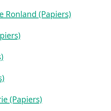
e Ronland (Papiers)
piers)
)
s)
ie (Papiers)