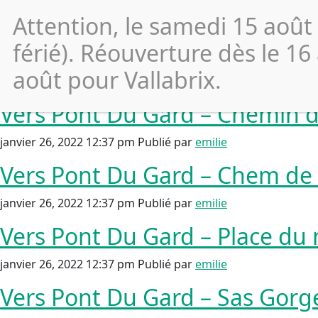
Archives
Attention, le samedi 15 août
Vers Pont Du Gard – Chemin de
férié). Réouverture dès le 16
août pour Vallabrix.
janvier 26, 2022 12:37 pm
Publié par
emilie
Vers Pont Du Gard – Chemin d
janvier 26, 2022 12:37 pm
Publié par
emilie
Vers Pont Du Gard – Chem de 
janvier 26, 2022 12:37 pm
Publié par
emilie
Vers Pont Du Gard – Place du 
janvier 26, 2022 12:37 pm
Publié par
emilie
Vers Pont Du Gard – Sas Gorg