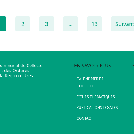
1
2
3
…
13
Suivant
EN SAVOIR PLUS
communal de Collecte
nt des Ordures
a Région d’Uzès.
CALENDRIER DE
COLLECTE
FICHES THÉMATIQUES
PUBLICATIONS LÉGALES
CONTACT