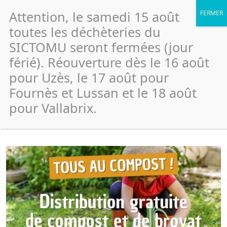
Attention, le samedi 15 août
toutes les déchèteries du
SICTOMU seront fermées (jour
férié). Réouverture dès le 16 août
Compost et broyat, le rendez-
pour Uzès, le 17 août pour
vous des jardiniers du pays
Fournès et Lussan et le 18 août
d’Uzès Pont du Gard
pour Vallabrix.
Publié le 15 février 2024