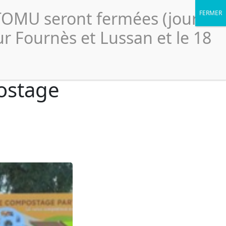
Portail élus
légales
Accessibilité
Politique de confidentialité
CTOMU seront fermées (jour
Le
ssionnels
Ressources
Scolaires
SICTOMU
ur Fournès et Lussan et le 18
ostage