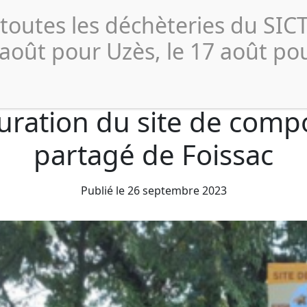
Actualités
Publications 
 toutes les déchèteries du SI
Collecte et
Compostage
Déchèterie
Profe
Tri
 août pour Uzès, le 17 août po
uration du site de comp
partagé de Foissac
Publié le 26 septembre 2023