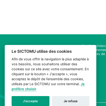
Syndicat Inter
et de Traiteme
Le SICTOMU utilise des cookies
Ménagères de l
Afin de vous offrir la navigation la plus adaptée à
vos besoins, nous souhaitons utiliser des
Quartier Bord Nègre – D3 Bis
cookies sur ce site avec votre consentement. En
30210 Argilliers
cliquant sur le bouton « J'accepte », vous
acceptez le dépôt de l’ensemble des cookies,
Tél.
04 66 22 13 70
utilisés par Le SICTOMU sur votre terminal.
Je
préfère choisir
J'accepte
Je refuse