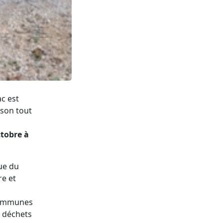
ac est
 son tout
ctobre à
ue du
re et
s
communes
s déchets