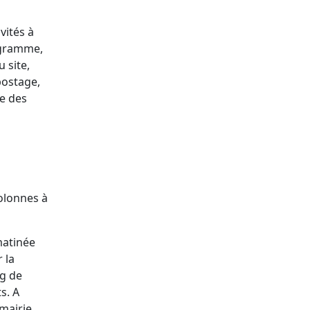
vités à
ogramme,
 site,
postage,
ue des
colonnes à
matinée
 la
ng de
s. A
 mairie