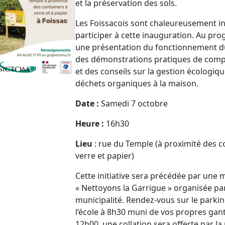
et la préservation des sols.
Les Foissacois sont chaleureusement in
participer à cette inauguration. Au pr
une présentation du fonctionnement du
des démonstrations pratiques de com
et des conseils sur la gestion écologiq
déchets organiques à la maison.
Date :
Samedi 7 octobre
Heure :
16h30
Lieu
: rue du Temple (à proximité des 
verre et papier)
Cette initiative sera précédée par une 
« Nettoyons la Garrigue » organisée par
municipalité. Rendez-vous sur le parki
l’école à 8h30 muni de vos propres gant
12h00, une collation sera offerte par la