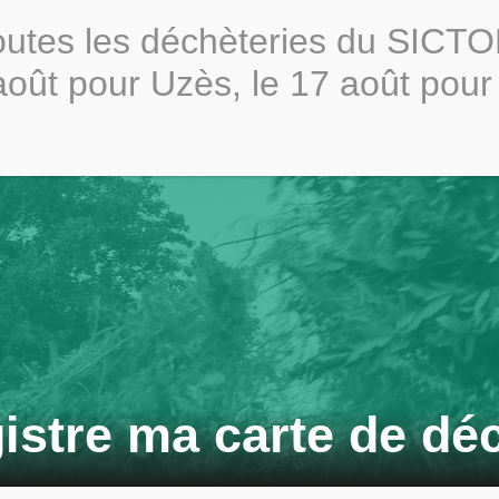
toutes les déchèteries du SICT
Actualités
Publications lé
 août pour Uzès, le 17 août pour
Collecte
Compostage
Déchèterie
Professio
et Tri
istre ma carte de dé