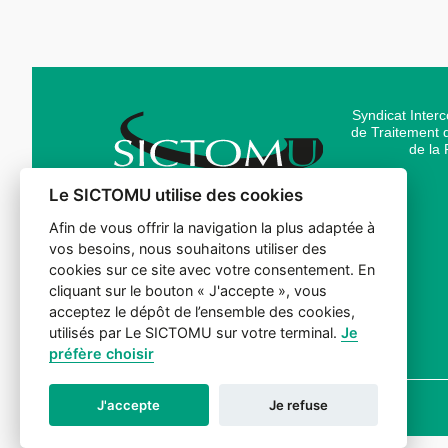
Syndicat Inter
de Traitement
de la 
Le SICTOMU utilise des cookies
Quartier Bord Nègre – D3
Afin de vous offrir la navigation la plus adaptée à
Bis
vos besoins, nous souhaitons utiliser des
30210 Argilliers
cookies sur ce site avec votre consentement. En
cliquant sur le bouton « J'accepte », vous
Tél.
04 66 22 13 70
acceptez le dépôt de l’ensemble des cookies,
utilisés par Le SICTOMU sur votre terminal.
Je
préfère choisir
J'accepte
Je refuse
© 2026 Sictomu. Tout droits réservés.