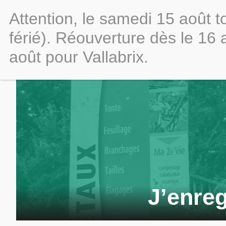
Attention, le samedi 15 août 
férié). Réouverture dès le 16
Vos
démarches
août pour Vallabrix.
J’enreg