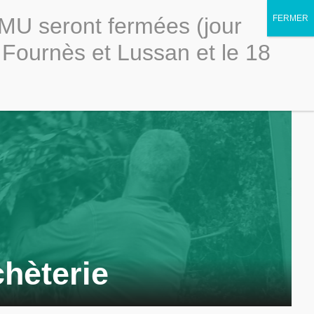
OMU seront fermées (jour
Portail élus
gales
Accessibilité
Politique de confidentialité
 Fournès et Lussan et le 18
Le
nnels
Ressources
Scolaires
SICTOMU
chèterie