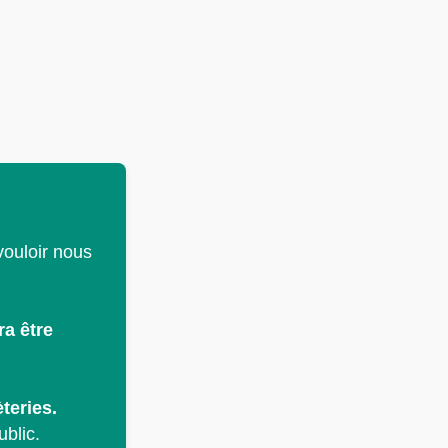
vouloir nous
ra être
teries.
ublic.