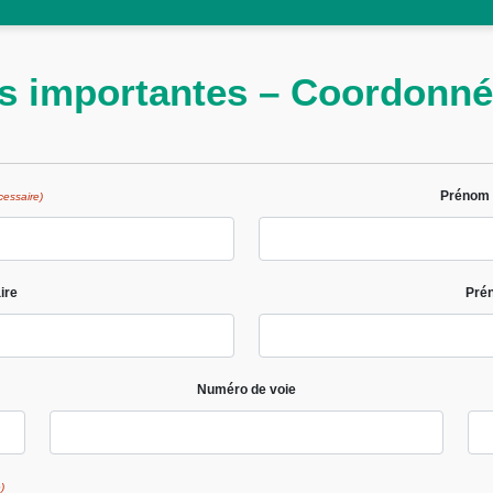
ns importantes – Coordonn
Prénom u
cessaire)
ire
Prén
Numéro de voie
)