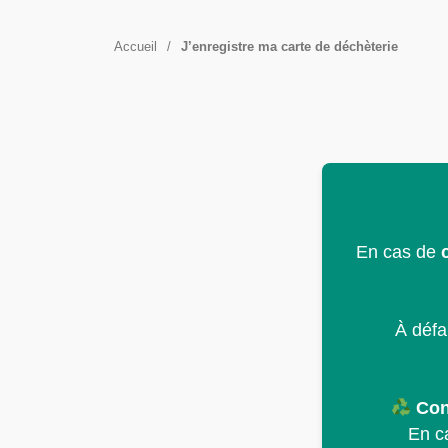
Accueil
/
J’enregistre ma carte de déchèterie
En cas de
À défa
Con
En c