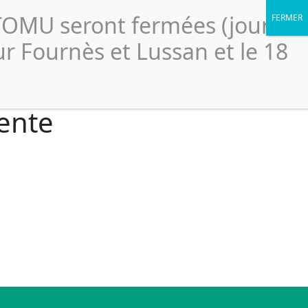
Portail élus
légales
Accessibilité
Politique de confidentialité
CTOMU seront fermées (jour
Le
ssionnels
Ressources
Scolaires
SICTOMU
ur Fournès et Lussan et le 18
lente