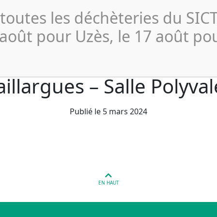
Actualités
Publications 
 toutes les déchèteries du SI
Collecte et
Compostage
Déchèterie
Profe
Tri
 août pour Uzès, le 17 août po
illargues – Salle Polyva
Publié le 5 mars 2024
EN HAUT