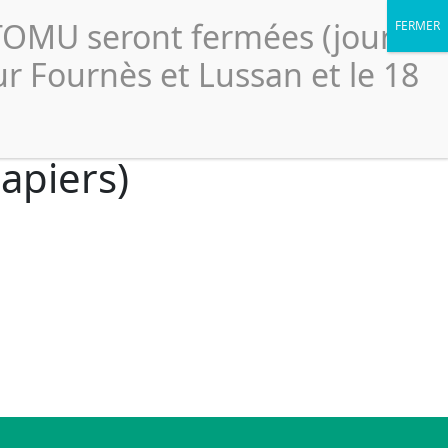
Portail élus
légales
Accessibilité
Politique de confidentialité
CTOMU seront fermées (jour
Le
ssionnels
Ressources
Scolaires
SICTOMU
ur Fournès et Lussan et le 18
Papiers)