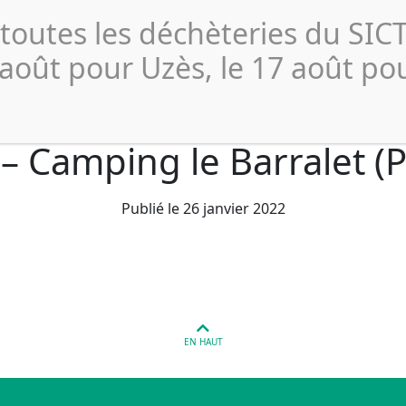
Actualités
Publications 
 toutes les déchèteries du SI
Collecte et
Compostage
Déchèterie
Profe
Tri
 août pour Uzès, le 17 août po
 – Camping le Barralet (
Publié le 26 janvier 2022
EN HAUT