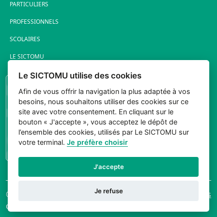
PARTICULIERS
PROFESSIONNELS
SCOLAIRES
LE SICTOMU
Le SICTOMU utilise des cookies
PORTAIL ÉLUS
Afin de vous offrir la navigation la plus adaptée à vos
besoins, nous souhaitons utiliser des cookies sur ce
site avec votre consentement. En cliquant sur le
bouton « J'accepte », vous acceptez le dépôt de
l’ensemble des cookies, utilisés par Le SICTOMU sur
votre terminal.
Je préfère choisir
CONNEXION
J'accepte
Je refuse
© 2026 Sictomu. Tout
Mentions légales
droits réservés.