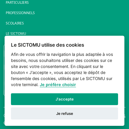
PARTICULIERS
PROFESSIONNELS
SCOLAIRES
LE SICTOMU
Le SICTOMU utilise des cookies
PORTAIL ÉLUS
Afin de vous offrir la navigation la plus adaptée à vos
besoins, nous souhaitons utiliser des cookies sur ce
site avec votre consentement. En cliquant sur le
bouton « J'accepte », vous acceptez le dépôt de
l’ensemble des cookies, utilisés par Le SICTOMU sur
votre terminal.
Je préfère choisir
CONNEXION
J'accepte
Je refuse
© 2026 Sictomu. Tout
Mentions légales
droits réservés.