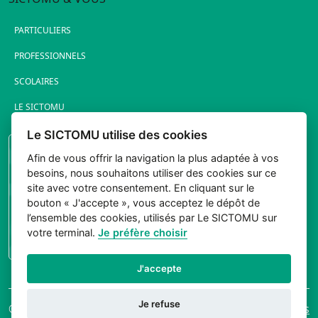
PARTICULIERS
PROFESSIONNELS
SCOLAIRES
LE SICTOMU
Le SICTOMU utilise des cookies
PORTAIL ÉLUS
Afin de vous offrir la navigation la plus adaptée à vos
besoins, nous souhaitons utiliser des cookies sur ce
site avec votre consentement. En cliquant sur le
bouton « J'accepte », vous acceptez le dépôt de
l’ensemble des cookies, utilisés par Le SICTOMU sur
votre terminal.
Je préfère choisir
CONNEXION
J'accepte
Je refuse
© 2026 Sictomu. Tout
Mentions légales