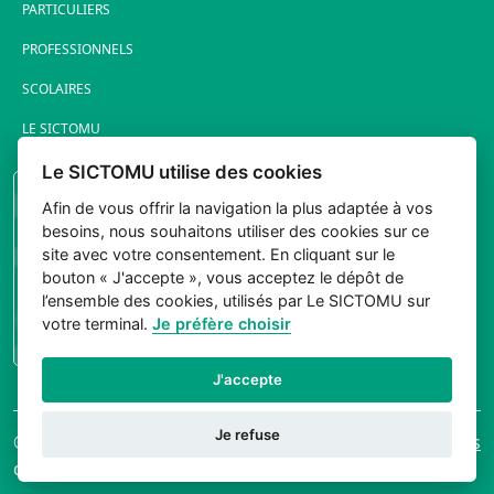
PARTICULIERS
PROFESSIONNELS
SCOLAIRES
LE SICTOMU
Le SICTOMU utilise des cookies
PORTAIL ÉLUS
Afin de vous offrir la navigation la plus adaptée à vos
besoins, nous souhaitons utiliser des cookies sur ce
site avec votre consentement. En cliquant sur le
bouton « J'accepte », vous acceptez le dépôt de
l’ensemble des cookies, utilisés par Le SICTOMU sur
votre terminal.
Je préfère choisir
CONNEXION
J'accepte
Je refuse
© 2026 Sictomu. Tout
Mentions légales
droits réservés.