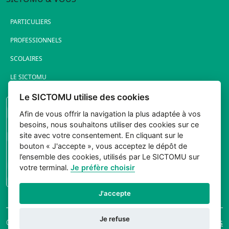
PARTICULIERS
PROFESSIONNELS
SCOLAIRES
LE SICTOMU
Le SICTOMU utilise des cookies
PORTAIL ÉLUS
Afin de vous offrir la navigation la plus adaptée à vos
besoins, nous souhaitons utiliser des cookies sur ce
site avec votre consentement. En cliquant sur le
bouton « J'accepte », vous acceptez le dépôt de
l’ensemble des cookies, utilisés par Le SICTOMU sur
votre terminal.
Je préfère choisir
CONNEXION
J'accepte
Je refuse
© 2026 Sictomu. Tout
Mentions légales