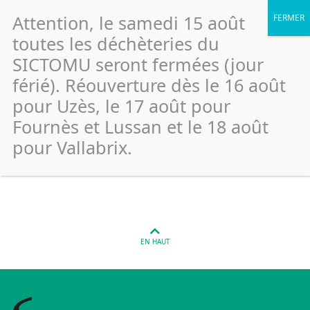
Attention, le samedi 15 août
toutes les déchèteries du
SICTOMU seront fermées (jour
férié). Réouverture dès le 16 août
Montaren – Rue des Acacias –
pour Uzès, le 17 août pour
Cimetière (Emballage)
Fournès et Lussan et le 18 août
pour Vallabrix.
Publié le 26 janvier 2022
EN HAUT