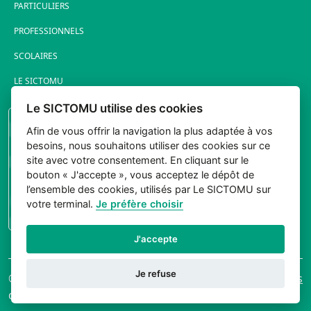
PARTICULIERS
PROFESSIONNELS
SCOLAIRES
LE SICTOMU
Le SICTOMU utilise des cookies
PORTAIL ÉLUS
Afin de vous offrir la navigation la plus adaptée à vos
besoins, nous souhaitons utiliser des cookies sur ce
site avec votre consentement. En cliquant sur le
bouton « J'accepte », vous acceptez le dépôt de
l’ensemble des cookies, utilisés par Le SICTOMU sur
votre terminal.
Je préfère choisir
CONNEXION
J'accepte
Je refuse
© 2026 Sictomu. Tout
Mentions légales
droits réservés.