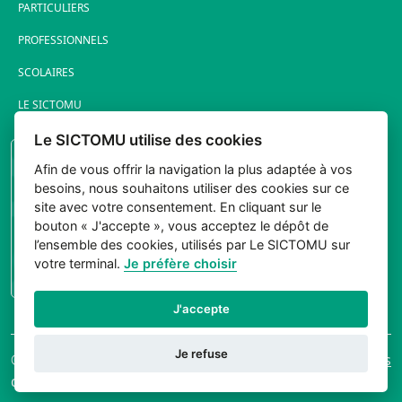
PARTICULIERS
PROFESSIONNELS
SCOLAIRES
LE SICTOMU
Le SICTOMU utilise des cookies
PORTAIL ÉLUS
Afin de vous offrir la navigation la plus adaptée à vos
besoins, nous souhaitons utiliser des cookies sur ce
site avec votre consentement. En cliquant sur le
bouton « J'accepte », vous acceptez le dépôt de
l’ensemble des cookies, utilisés par Le SICTOMU sur
votre terminal.
Je préfère choisir
CONNEXION
J'accepte
Je refuse
© 2026 Sictomu. Tout
Mentions légales
droits réservés.