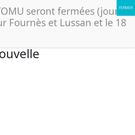
Portail élus
légales
Accessibilité
Politique de confidentialité
CTOMU seront fermées (jour
Le
ssionnels
Ressources
Scolaires
SICTOMU
ur Fournès et Lussan et le 18
ouvelle