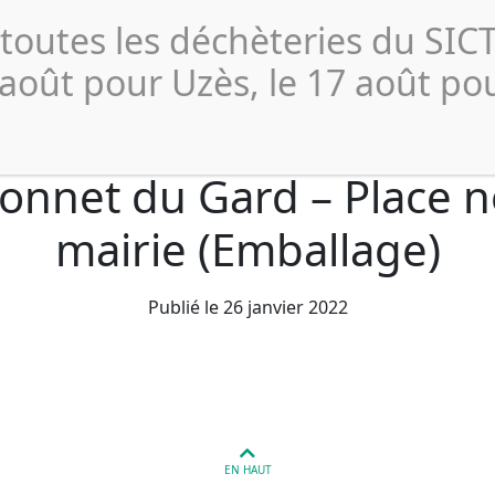
Actualités
Publications 
 toutes les déchèteries du SI
Collecte et
Compostage
Déchèterie
Profe
Tri
 août pour Uzès, le 17 août po
Bonnet du Gard – Place n
mairie (Emballage)
Publié le 26 janvier 2022
EN HAUT