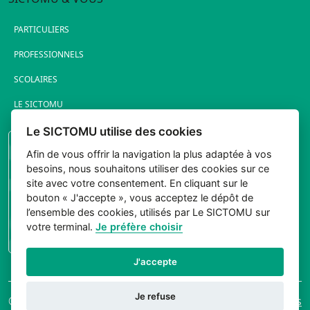
PARTICULIERS
PROFESSIONNELS
SCOLAIRES
LE SICTOMU
Le SICTOMU utilise des cookies
PORTAIL ÉLUS
Afin de vous offrir la navigation la plus adaptée à vos
besoins, nous souhaitons utiliser des cookies sur ce
site avec votre consentement. En cliquant sur le
bouton « J'accepte », vous acceptez le dépôt de
l’ensemble des cookies, utilisés par Le SICTOMU sur
votre terminal.
Je préfère choisir
CONNEXION
J'accepte
Je refuse
© 2026 Sictomu. Tout
Mentions légales