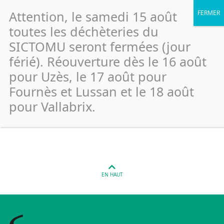
Attention, le samedi 15 août
toutes les déchèteries du
SICTOMU seront fermées (jour
férié). Réouverture dès le 16 août
Saint Hilaire d’Ozilhan – Chemin
pour Uzès, le 17 août pour
du Clos (Verre)
Fournès et Lussan et le 18 août
pour Vallabrix.
Publié le 26 janvier 2022
EN HAUT