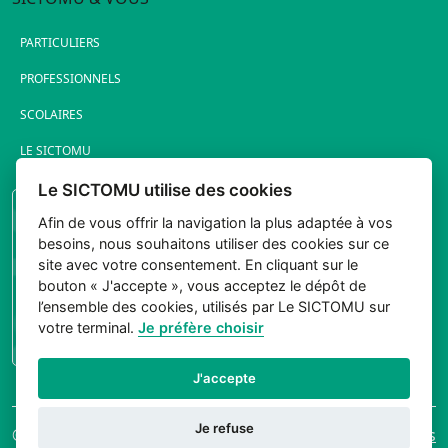
PARTICULIERS
PROFESSIONNELS
SCOLAIRES
LE SICTOMU
Le SICTOMU utilise des cookies
PORTAIL ÉLUS
Afin de vous offrir la navigation la plus adaptée à vos
besoins, nous souhaitons utiliser des cookies sur ce
site avec votre consentement. En cliquant sur le
bouton « J'accepte », vous acceptez le dépôt de
l’ensemble des cookies, utilisés par Le SICTOMU sur
votre terminal.
Je préfère choisir
CONNEXION
J'accepte
Je refuse
© 2026 Sictomu. Tout
Mentions légales