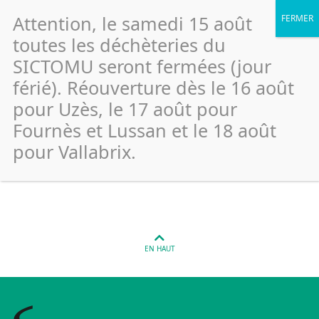
Attention, le samedi 15 août
toutes les déchèteries du
SICTOMU seront fermées (jour
férié). Réouverture dès le 16 août
Saint Laurent La Vernède –
pour Uzès, le 17 août pour
Place des platanes (Papiers)
Fournès et Lussan et le 18 août
pour Vallabrix.
Publié le 26 janvier 2022
EN HAUT