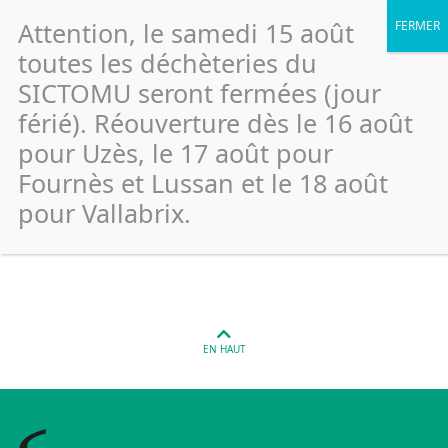
Attention, le samedi 15 août
toutes les déchèteries du
SICTOMU seront fermées (jour
férié). Réouverture dès le 16 août
Saint Laurent La Vernède –
pour Uzès, le 17 août pour
Route Cavillargues (Verre)
Fournès et Lussan et le 18 août
pour Vallabrix.
Publié le 26 janvier 2022
EN HAUT