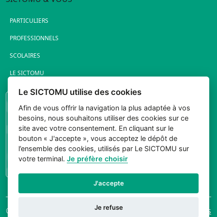
PARTICULIERS
PROFESSIONNELS
SCOLAIRES
LE SICTOMU
Le SICTOMU utilise des cookies
PORTAIL ÉLUS
Afin de vous offrir la navigation la plus adaptée à vos
besoins, nous souhaitons utiliser des cookies sur ce
site avec votre consentement. En cliquant sur le
bouton « J'accepte », vous acceptez le dépôt de
l’ensemble des cookies, utilisés par Le SICTOMU sur
votre terminal.
Je préfère choisir
CONNEXION
J'accepte
Je refuse
© 2026 Sictomu. Tout
Mentions légales