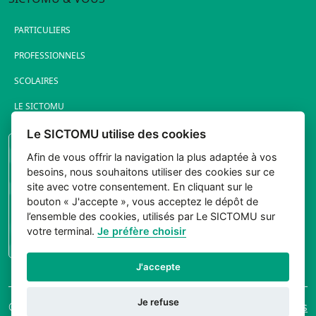
PARTICULIERS
PROFESSIONNELS
SCOLAIRES
LE SICTOMU
Le SICTOMU utilise des cookies
PORTAIL ÉLUS
Afin de vous offrir la navigation la plus adaptée à vos
besoins, nous souhaitons utiliser des cookies sur ce
site avec votre consentement. En cliquant sur le
bouton « J'accepte », vous acceptez le dépôt de
l’ensemble des cookies, utilisés par Le SICTOMU sur
votre terminal.
Je préfère choisir
CONNEXION
J'accepte
Je refuse
© 2026 Sictomu. Tout
Mentions légales