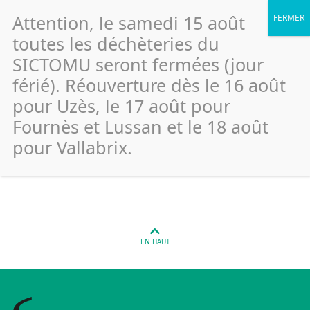
Attention, le samedi 15 août
toutes les déchèteries du
SICTOMU seront fermées (jour
férié). Réouverture dès le 16 août
Saint Maximin – Derrière cave
pour Uzès, le 17 août pour
coopérative (Verre)
Fournès et Lussan et le 18 août
pour Vallabrix.
Publié le 26 janvier 2022
EN HAUT