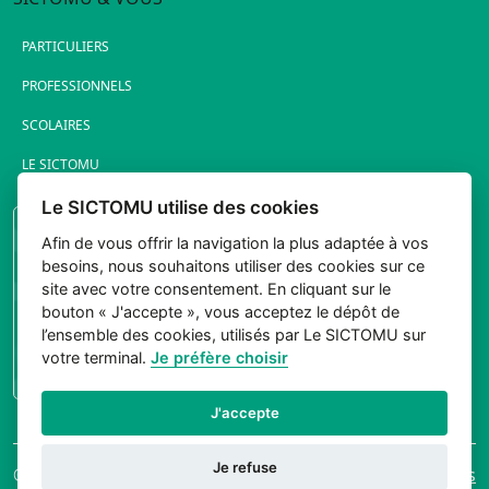
PARTICULIERS
PROFESSIONNELS
SCOLAIRES
LE SICTOMU
Le SICTOMU utilise des cookies
PORTAIL ÉLUS
Afin de vous offrir la navigation la plus adaptée à vos
besoins, nous souhaitons utiliser des cookies sur ce
site avec votre consentement. En cliquant sur le
bouton « J'accepte », vous acceptez le dépôt de
l’ensemble des cookies, utilisés par Le SICTOMU sur
votre terminal.
Je préfère choisir
CONNEXION
J'accepte
Je refuse
© 2026 Sictomu. Tout
Mentions légales