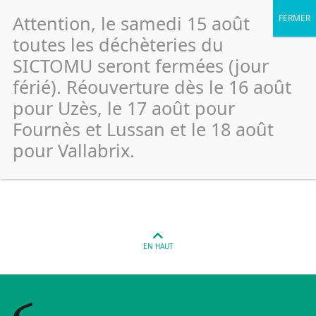
Attention, le samedi 15 août
toutes les déchèteries du
SICTOMU seront fermées (jour
férié). Réouverture dès le 16 août
Saint Quentin La Poterie –
pour Uzès, le 17 août pour
Avenue François Jean (Papiers)
Fournès et Lussan et le 18 août
pour Vallabrix.
Publié le 26 janvier 2022
EN HAUT