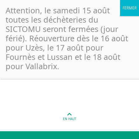
Attention, le samedi 15 août
toutes les déchèteries du
SICTOMU seront fermées (jour
férié). Réouverture dès le 16 août
Saint Quentin La Poterie –
pour Uzès, le 17 août pour
Pigeonnier- rue de l’ancienne
Fournès et Lussan et le 18 août
école (Reste)
pour Vallabrix.
Publié le 26 janvier 2022
EN HAUT