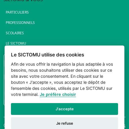
PARTICULIERS
PROFESSIONNELS
SCOLAIRES
LE SICTOMU
Le SICTOMU utilise des cookies
PORTAIL ÉLUS
Afin de vous offrir la navigation la plus adaptée à vos
besoins, nous souhaitons utiliser des cookies sur ce
site avec votre consentement. En cliquant sur le
bouton « J'accepte », vous acceptez le dépôt de
l’ensemble des cookies, utilisés par Le SICTOMU sur
votre terminal.
Je préfère choisir
CONNEXION
J'accepte
Je refuse
© 2026 Sictomu. Tout
Mentions légales