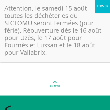
Attention, le samedi 15 août
toutes les déchèteries du
SICTOMU seront fermées (jour
férié). Réouverture dès le 16 août
Uzes – Ancien Hopital général
pour Uzès, le 17 août pour
(Papiers)
Fournès et Lussan et le 18 août
pour Vallabrix.
Publié le 26 janvier 2022
EN HAUT