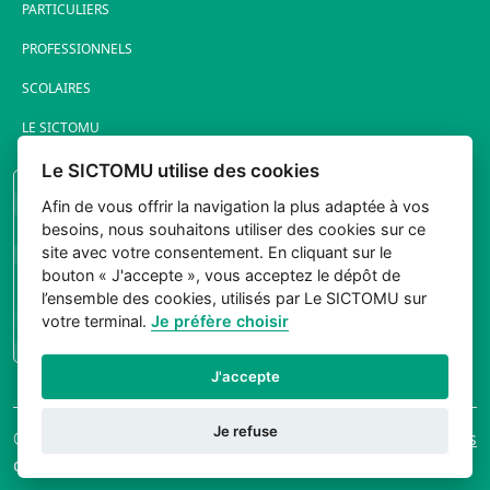
PARTICULIERS
PROFESSIONNELS
SCOLAIRES
LE SICTOMU
Le SICTOMU utilise des cookies
PORTAIL ÉLUS
Afin de vous offrir la navigation la plus adaptée à vos
besoins, nous souhaitons utiliser des cookies sur ce
site avec votre consentement. En cliquant sur le
bouton « J'accepte », vous acceptez le dépôt de
l’ensemble des cookies, utilisés par Le SICTOMU sur
votre terminal.
Je préfère choisir
CONNEXION
J'accepte
Je refuse
© 2026 Sictomu. Tout
Mentions légales
droits réservés.