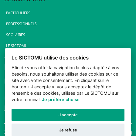
PARTICULIERS
PROFESSIONNELS
SCOLAIRES
LE SICTOMU
Le SICTOMU utilise des cookies
PORTAIL ÉLUS
Afin de vous offrir la navigation la plus adaptée à vos
besoins, nous souhaitons utiliser des cookies sur ce
site avec votre consentement. En cliquant sur le
bouton « J'accepte », vous acceptez le dépôt de
l’ensemble des cookies, utilisés par Le SICTOMU sur
votre terminal.
Je préfère choisir
CONNEXION
J'accepte
Je refuse
© 2026 Sictomu. Tout
Mentions légales