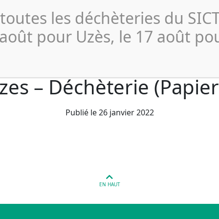
Actualités
Publications 
 toutes les déchèteries du SI
Collecte et
Compostage
Déchèterie
Profe
Tri
 août pour Uzès, le 17 août po
zes – Déchèterie (Papier
Publié le 26 janvier 2022
EN HAUT