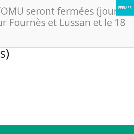
Portail élus
légales
Accessibilité
Politique de confidentialité
CTOMU seront fermées (jour
Le
ssionnels
Ressources
Scolaires
SICTOMU
ur Fournès et Lussan et le 18
s)