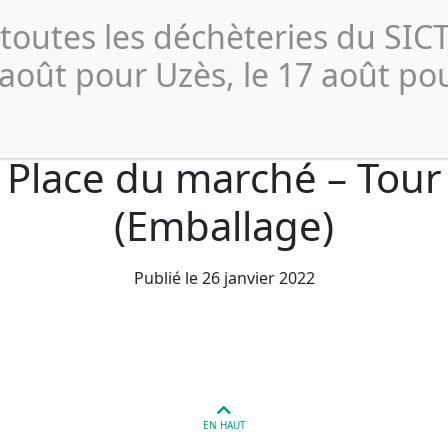
Actualités
Publications 
 toutes les déchèteries du SI
Collecte et
Compostage
Déchèterie
Profe
Tri
 août pour Uzès, le 17 août po
 Place du marché – Tour
(Emballage)
Publié le 26 janvier 2022
EN HAUT