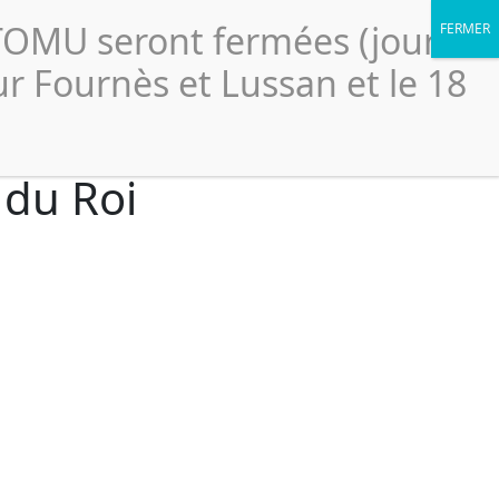
Portail élus
légales
Accessibilité
Politique de confidentialité
CTOMU seront fermées (jour
Le
ssionnels
Ressources
Scolaires
SICTOMU
ur Fournès et Lussan et le 18
 du Roi