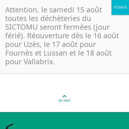
Attention, le samedi 15 août
toutes les déchèteries du
SICTOMU seront fermées (jour
férié). Réouverture dès le 16 août
Uzes – Place du marché – Tour
pour Uzès, le 17 août pour
du Roi (Verre)
Fournès et Lussan et le 18 août
pour Vallabrix.
Publié le 26 janvier 2022
EN HAUT