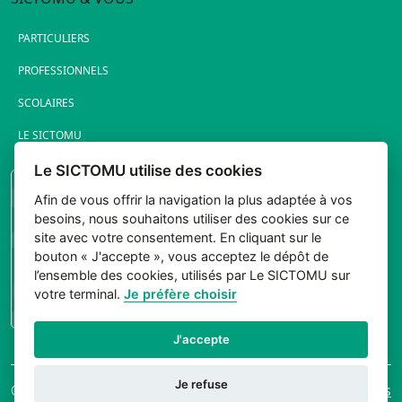
PARTICULIERS
PROFESSIONNELS
SCOLAIRES
LE SICTOMU
Le SICTOMU utilise des cookies
PORTAIL ÉLUS
Afin de vous offrir la navigation la plus adaptée à vos
besoins, nous souhaitons utiliser des cookies sur ce
site avec votre consentement. En cliquant sur le
bouton « J'accepte », vous acceptez le dépôt de
l’ensemble des cookies, utilisés par Le SICTOMU sur
votre terminal.
Je préfère choisir
CONNEXION
J'accepte
Je refuse
© 2026 Sictomu. Tout
Mentions légales