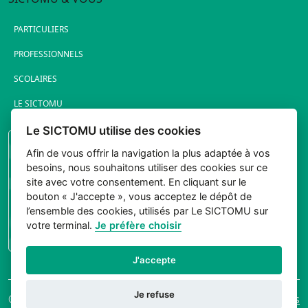
PARTICULIERS
PROFESSIONNELS
SCOLAIRES
LE SICTOMU
Le SICTOMU utilise des cookies
PORTAIL ÉLUS
Afin de vous offrir la navigation la plus adaptée à vos
besoins, nous souhaitons utiliser des cookies sur ce
site avec votre consentement. En cliquant sur le
bouton « J'accepte », vous acceptez le dépôt de
l’ensemble des cookies, utilisés par Le SICTOMU sur
votre terminal.
Je préfère choisir
CONNEXION
J'accepte
Je refuse
© 2026 Sictomu. Tout
Mentions légales