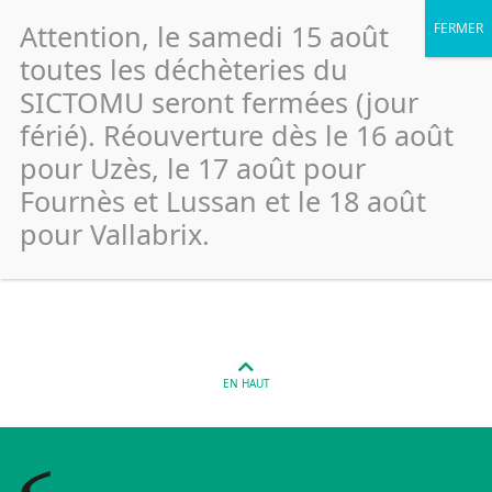
Attention, le samedi 15 août
toutes les déchèteries du
SICTOMU seront fermées (jour
férié). Réouverture dès le 16 août
Uzes – Rue du collège – Lycée
pour Uzès, le 17 août pour
Guyemer (Verre)
Fournès et Lussan et le 18 août
pour Vallabrix.
Publié le 26 janvier 2022
EN HAUT