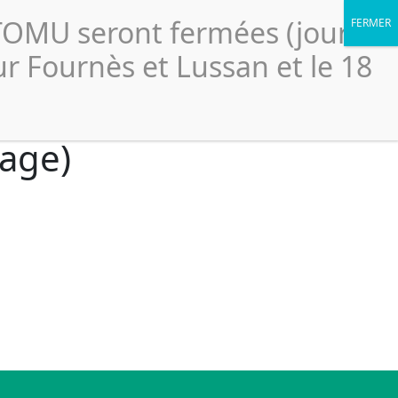
Portail élus
légales
Accessibilité
Politique de confidentialité
CTOMU seront fermées (jour
Le
ssionnels
Ressources
Scolaires
SICTOMU
ur Fournès et Lussan et le 18
lage)