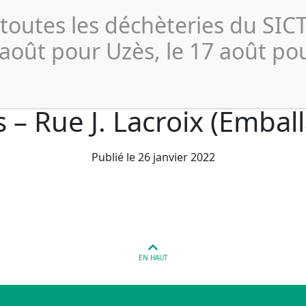
Actualités
Publications 
 toutes les déchèteries du SI
Collecte et
Compostage
Déchèterie
Profe
Tri
 août pour Uzès, le 17 août po
 – Rue J. Lacroix (Embal
Publié le 26 janvier 2022
EN HAUT