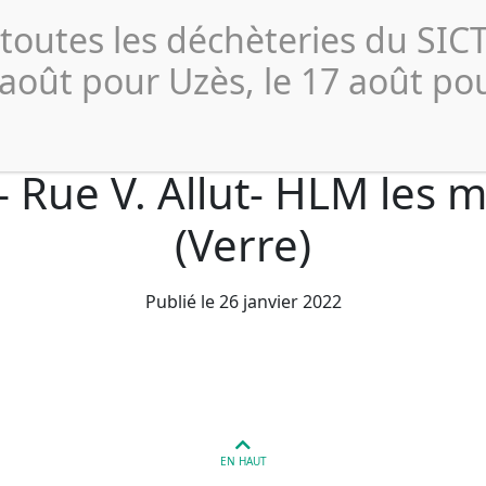
Actualités
Publications 
 toutes les déchèteries du SI
Collecte et
Compostage
Déchèterie
Profe
Tri
 août pour Uzès, le 17 août po
– Rue V. Allut- HLM les m
(Verre)
Publié le 26 janvier 2022
EN HAUT