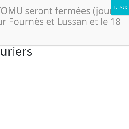
Portail élus
légales
Accessibilité
Politique de confidentialité
CTOMU seront fermées (jour
Le
ssionnels
Ressources
Scolaires
SICTOMU
ur Fournès et Lussan et le 18
uriers