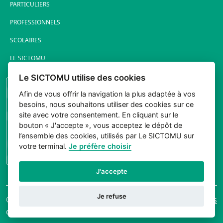
PARTICULIERS
PROFESSIONNELS
SCOLAIRES
LE SICTOMU
Le SICTOMU utilise des cookies
PORTAIL ÉLUS
Afin de vous offrir la navigation la plus adaptée à vos
besoins, nous souhaitons utiliser des cookies sur ce
site avec votre consentement. En cliquant sur le
bouton « J'accepte », vous acceptez le dépôt de
l’ensemble des cookies, utilisés par Le SICTOMU sur
votre terminal.
Je préfère choisir
CONNEXION
J'accepte
Je refuse
© 2026 Sictomu. Tout
Mentions légales
droits réservés.