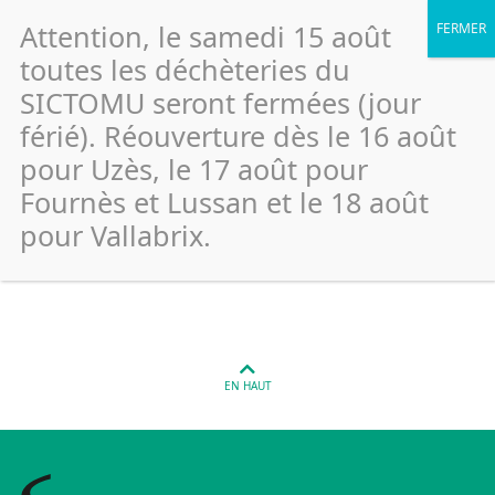
Attention, le samedi 15 août
toutes les déchèteries du
SICTOMU seront fermées (jour
férié). Réouverture dès le 16 août
Vers Pont Du Gard – Chemin de
pour Uzès, le 17 août pour
la carrière Ferrua (Emballage)
Fournès et Lussan et le 18 août
pour Vallabrix.
Publié le 26 janvier 2022
EN HAUT