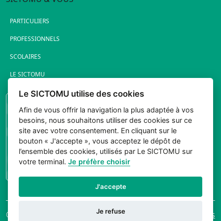
PARTICULIERS
PROFESSIONNELS
SCOLAIRES
LE SICTOMU
Le SICTOMU utilise des cookies
PORTAIL ÉLUS
Afin de vous offrir la navigation la plus adaptée à vos
besoins, nous souhaitons utiliser des cookies sur ce
site avec votre consentement. En cliquant sur le
bouton « J'accepte », vous acceptez le dépôt de
l’ensemble des cookies, utilisés par Le SICTOMU sur
votre terminal.
Je préfère choisir
CONNEXION
J'accepte
Je refuse
© 2026 Sictomu. Tout
Mentions légales