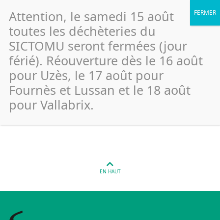
Attention, le samedi 15 août
toutes les déchèteries du
SICTOMU seront fermées (jour
férié). Réouverture dès le 16 août
Vers Pont Du Gard – Stade
pour Uzès, le 17 août pour
(Verre)
Fournès et Lussan et le 18 août
pour Vallabrix.
Publié le 26 janvier 2022
EN HAUT