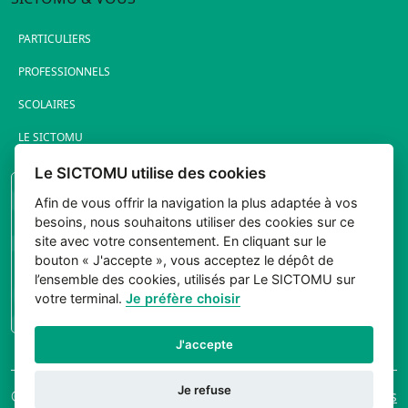
PARTICULIERS
PROFESSIONNELS
SCOLAIRES
LE SICTOMU
Le SICTOMU utilise des cookies
PORTAIL ÉLUS
Afin de vous offrir la navigation la plus adaptée à vos
besoins, nous souhaitons utiliser des cookies sur ce
site avec votre consentement. En cliquant sur le
bouton « J'accepte », vous acceptez le dépôt de
l’ensemble des cookies, utilisés par Le SICTOMU sur
votre terminal.
Je préfère choisir
CONNEXION
J'accepte
Je refuse
© 2026 Sictomu. Tout
Mentions légales