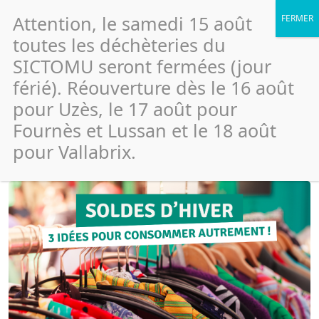
Attention, le samedi 15 août
toutes les déchèteries du
SICTOMU seront fermées (jour
férié). Réouverture dès le 16 août
Soldes d’hiver : 3 astuces pour
pour Uzès, le 17 août pour
consommer autrement
Fournès et Lussan et le 18 août
pour Vallabrix.
Publié le 8 janvier 2025