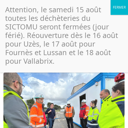
Attention, le samedi 15 août
toutes les déchèteries du
SICTOMU seront fermées (jour
férié). Réouverture dès le 16 août
Travaux de la déchèterie de
pour Uzès, le 17 août pour
Fournès
Fournès et Lussan et le 18 août
pour Vallabrix.
Publié le 12 mars 2025