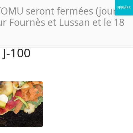
Portail élus
légales
Accessibilité
Politique de confidentialité
CTOMU seront fermées (jour
Le
ssionnels
Ressources
Scolaires
SICTOMU
ur Fournès et Lussan et le 18
 J-100