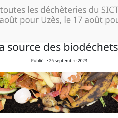
Actualités
Publications 
 toutes les déchèteries du SI
Collecte et
Compostage
Déchèterie
Profe
Tri
 août pour Uzès, le 17 août po
 la source des biodéchets
Publié le 26 septembre 2023