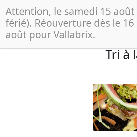
Attention, le samedi 15 août
Vos
démarches
férié). Réouverture dès le 16
août pour Vallabrix.
Tri à