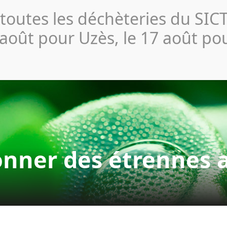
Actualités
Publications 
 toutes les déchèteries du SI
Collecte et
Compostage
Déchèterie
Profe
Tri
 août pour Uzès, le 17 août po
donner des étrennes 