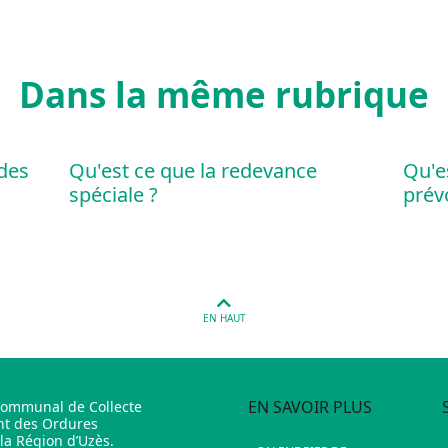
Dans la même rubrique
des
Qu'est ce que la redevance
Qu'e
spéciale ?
prévo
EN HAUT
EN SAVOIR PLUS
communal de Collecte
nt des Ordures
a Région d’Uzès.