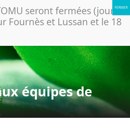
Portail élus
légales
Accessibilité
Politique de confidentialité
CTOMU seront fermées (jour
Le
ssionnels
Ressources
Scolaires
SICTOMU
ur Fournès et Lussan et le 18
aux équipes de