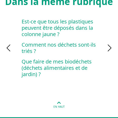
Dans la même rubrique
-ce que tous les plastiques
Puis-je écraser le
vent être déposés dans la
les emballages e
onne jaune ?
Où jeter les carto
ment nos déchets sont-ils
boites à pizzas ?
s ?
Previous
Nex
Où mettre les ga
 faire de mes biodéchets
masques Covid ?
chets alimentaires et de
in) ?
EN HAUT