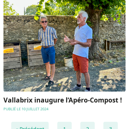
Vallabrix inaugure l’Apéro-Compost !
PUBLIÉ LE 10 JUILLET 2024
« Précédent
1
2
3